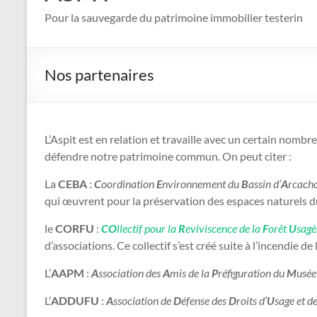
Pour la sauvegarde du patrimoine immobilier testerin
Nos partenaires
L’Aspit est en relation et travaille avec un certain nombre
défendre notre patrimoine commun. On peut citer :
La
CEBA
:
C
oordination
E
nvironnement du
B
assin d’
A
rcach
qui œuvrent pour la préservation des espaces naturels d
le
CORFU
:
CO
l
lectif pour la
R
eviviscence de la
F
orêt
U
sagè
d’associations. Ce collectif s’est créé suite à l’incendie de
L’
AAPM
:
A
ssociation des
A
mis de la
P
réfiguration du
M
usée
L’
ADDUFU
:
A
ssociation de
D
éfense des
D
roits d’
U
sage et d