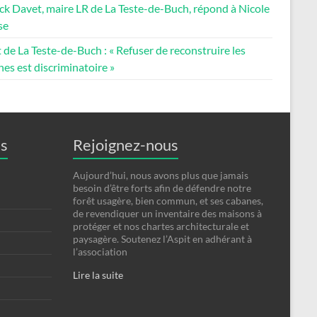
ck Davet, maire LR de La Teste-de-Buch, répond à Nicole
se
 de La Teste-de-Buch : « Refuser de reconstruire les
es est discriminatoire »
es
Rejoignez-nous
Aujourd’hui, nous avons plus que jamais
besoin d’être forts afin de défendre notre
forêt usagère, bien commun, et ses cabanes,
de revendiquer un inventaire des maisons à
protéger et nos chartes architecturale et
paysagère. Soutenez l’Aspit en adhérant à
l’association
Lire la suite