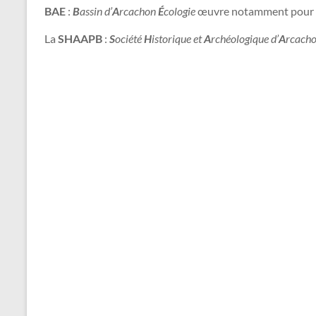
BAE
:
B
assin d’
A
rcachon
É
cologie
œuvre notamment pour la
La
SHAAPB
:
S
ociété
H
istorique et
A
rchéologique d’
A
rcacho