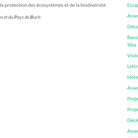
 protection des écosystèmes et de la biodiversité
Escap
Asse
n et du
P
ays de
B
uch
Décou
Bassi
Siba
Visit
Lettr
Hôtel
Asse
Proje
Proje
Décès
Asse