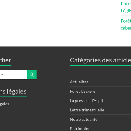
Patri
Légli
Forêt
caban
cher
Catégories des articl
Actualités
s légales
Forêt Usagère
La presse et l'Aspit
gales
Lettre trimestrielle
Notre actualité
Patrimoine