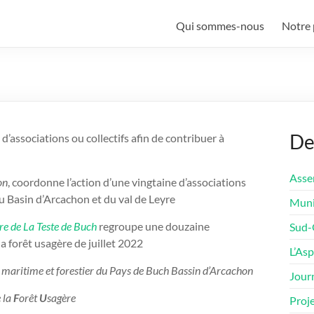
Qui sommes-nous
Notre 
De
 d’associations ou collectifs afin de contribuer à
Asse
on
, coordonne l’action d’une vingtaine d’associations
u Basin d’Arcachon et du val de Leyre
Munic
re de La Teste de Buch
regroupe une douzaine
Sud-O
 la forêt usagère de juillet 2022
L’Asp
 maritime et forestier du Pays de Buch Bassin d’Arcachon
Journ
e la
F
orêt
U
sagère
Proje