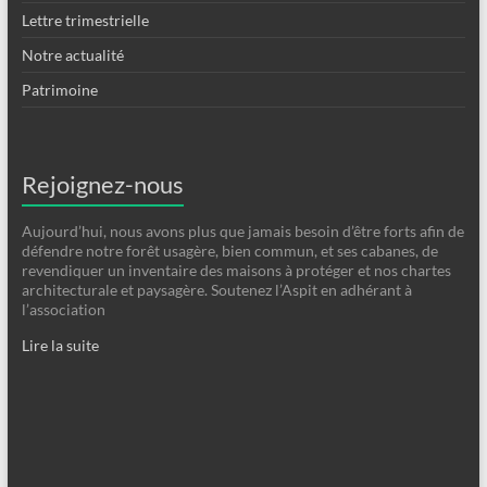
Lettre trimestrielle
Notre actualité
Patrimoine
Rejoignez-nous
Aujourd’hui, nous avons plus que jamais besoin d’être forts afin de
défendre notre forêt usagère, bien commun, et ses cabanes, de
revendiquer un inventaire des maisons à protéger et nos chartes
architecturale et paysagère. Soutenez l’Aspit en adhérant à
l’association
Lire la suite