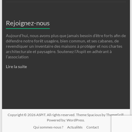
Rejoignez-nous
Aujourd’hui, nous avons plus que jamais besoin d’être forts afin de
défendre notre forêt usagère, bien commun, et ses cabanes, de
revendiquer un inventaire des maisons à protéger et nos chartes
architecturale et paysagère. Soutenez l’Aspit en adhérant à
l’association
Lire la suite
Copyright © 2026
ASPIT
. All rights reserved. Theme
Spacious
by ThemeGrill.
Powered by:
WordPress
.
Qui sommes-nous ?
Actualités
Contact