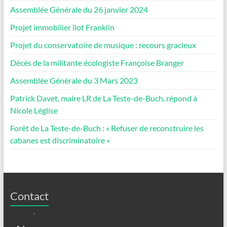
Assemblée Générale du 26 janvier 2024
Projet immobilier îlot Franklin
Projet du conservatoire de musique : recours gracieux
Décès de la militante écologiste Françoise Branger
Assemblée Générale du 3 Mars 2023
Patrick Davet, maire LR de La Teste-de-Buch, répond à
Nicole Léglise
Forêt de La Teste-de-Buch : « Refuser de reconstruire les
cabanes est discriminatoire »
Contact