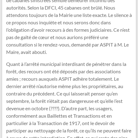
de cabanes sinistrées semble demeurer inconnu des
autorités. Selon la DFCI, 45 cabanes ont brûlé. Nous
attendons toujours de la Mairie une liste exacte. Le silence à
ce propos nous inquiète et nous serons donc dans
l’obligation d’avoir recours à des formes judiciaires. Ce n’est
pas de gaîté de cœur et nous aurions préféré une
consultation si le rendez-vous, demandé par ASPIT à M. Le
Maire, avait abouti.
Quant à l’arrêté municipal interdisant de pénétrer dans la
forêt, des recours ont été déposés par des associations
amies ; recours auxquels ASPIT adhère totalement. Le
dernier arrêté n’autorise même plus les propriétaires, au
contraire du précédent. Ce qui laisserait penser qu’en
septembre, la forêt n’était pas dangereuse et qu’elle l’est
devenue en octobre (????). D’autre part, les usagers,
conformément aux Baillettes et Transactions et en
particulier à la Transaction de 1917, ont le devoir de
participer au nettoyage de la forêt, ce qu’ils ne peuvent faire
à cause de cette interdiction. En effet, ce qui reste des pins