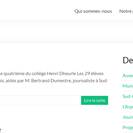
Qui sommes-nous
Notre 
De
de quatrième du collège Henri Dheurle Les 29 élèves
Asse
is, aidés par M. Bertrand Dumestre, journaliste à Sud-
Munic
Sud-O
Lire la suite
L’Asp
Journ
e
Proje