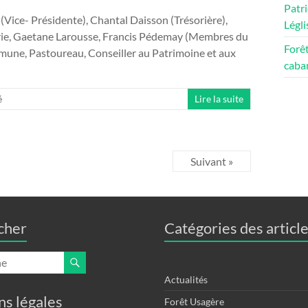
Patri
 (Vice- Présidente), Chantal Daisson (Trésorière),
Légli
serie, Gaetane Larousse, Francis Pédemay (Membres du
Forêt
mune, Pastoureau, Conseiller au Patrimoine et aux
caban
é
Lire la suite
Suivant »
cher
Catégories des articl
Actualités
s légales
Forêt Usagère