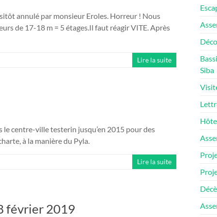
Escap
itôt annulé par monsieur Eroles. Horreur ! Nous
Asse
urs de 17-18 m = 5 étages.Il faut réagir VITE. Après
Décou
Bassi
Lire la suite
Siba
Visit
Lettr
Hôtel
s le centre-ville testerin jusqu’en 2015 pour des
Asse
harte, à la manière du Pyla.
Proje
Lire la suite
Proje
Décès
8 février 2019
Asse