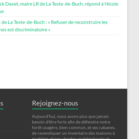
ck Davet, maire LR de La Teste-de-Buch, répond à Nicole
se
 de La Teste-de-Buch : « Refuser de reconstruire les
es est discriminatoire »
es
Rejoignez-nous
Aujourd’hui, nous avons plus que jamais
besoin d’être forts afin de défendre notre
forêt usagère, bien commun, et ses cabanes,
de revendiquer un inventaire des maisons à
protéger et nos chartes architecturale et